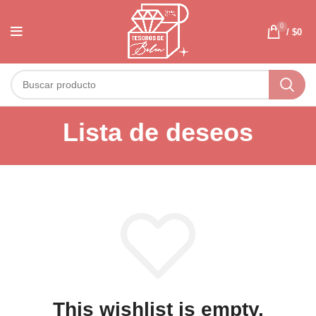
0
/
$
0
Lista de deseos
This wishlist is empty.