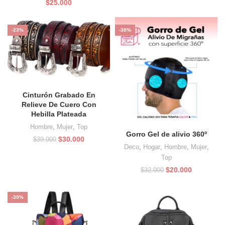
$
25.000
-23%
-38%
Cinturón Grabado En
Relieve De Cuero Con
Hebilla Plateada
Hombre
,
Mujer
,
Top
Gorro Gel de alivio 360º
El
El
$
30.000
$
39.000
Deco
,
Hogar
,
Hombre
,
Mujer
,
precio
precio
original
actual
Top
era:
es:
El
El
$
20.000
$
32.000
$39.000.
$30.000.
precio
precio
original
actual
era:
es:
-39%
$32.000.
$20.000.