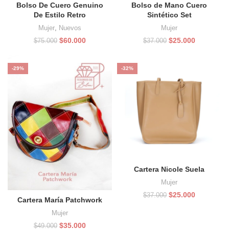
Bolso De Cuero Genuino
Bolso de Mano Cuero
De Estilo Retro
Sintético Set
Mujer
,
Nuevos
Mujer
El
El
El
El
$
60.000
$
25.000
$
75.000
$
37.000
precio
precio
precio
precio
original
actual
original
actual
era:
es:
era:
es:
-29%
-32%
$75.000.
$60.000.
$37.000.
$25.000.
Cartera Nicole Suela
Mujer
El
El
$
25.000
$
37.000
Cartera María Patchwork
precio
precio
original
actual
Mujer
era:
es:
El
El
$
35.000
$
49.000