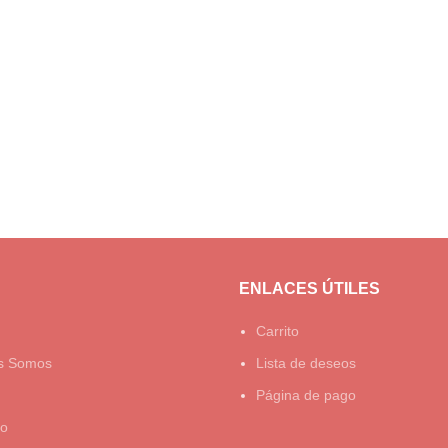
ENLACES ÚTILES
Carrito
s Somos
Lista de deseos
Página de pago
to