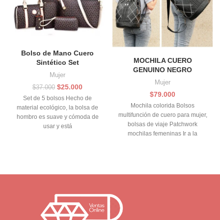
Bolso de Mano Cuero
MOCHILA CUERO
Sintético Set
GENUINO NEGRO
Mujer
Mujer
El
El
$
25.000
$
37.000
$
79.000
precio
precio
Set de 5 bolsos Hecho de
original
actual
Mochila colorida Bolsos
material ecológico, la bolsa de
era:
es:
multifunción de cuero para mujer,
hombro es suave y cómoda de
$37.000.
$25.000.
bolsas de viaje Patchwork
usar y está
mochilas femeninas Ir a la
escuela.Mochila de mujer