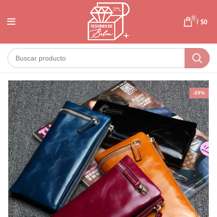
0
/
$
0
-29%