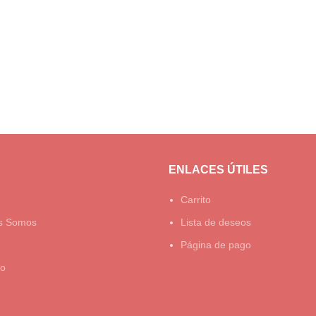
ENLACES ÚTILES
Carrito
s Somos
Lista de deseos
Página de pago
to