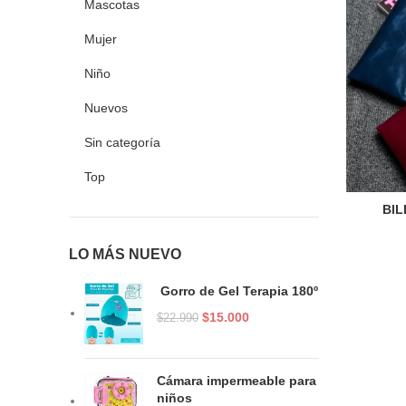
Mascotas
Mujer
Niño
Nuevos
Sin categoría
Top
BI
LO MÁS NUEVO
Gorro de Gel Terapia 180º
El
El
$
15.000
$
22.990
precio
precio
original
actual
era:
es:
Cámara impermeable para
$22.990.
$15.000.
niños