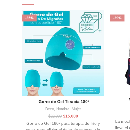
-35%
-39%
Gorro de Gel Terapia 180º
Deco
,
Hombre
,
Mujer
El
El
$
15.000
$
22.990
precio
precio
La moch
Gorro de Gel 180º para terapia de frío y
original
actual
lleva el
calor, para aliviar el dolor de cabeza y la