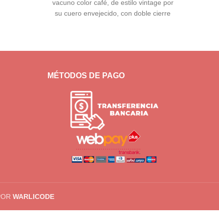
vacuno color café, de estilo vintage por
Versa
era:
es:
su cuero envejecido, con doble cierre
como 
$35.000.
$27.000.
color bronce,
MÉTODOS DE PAGO
POR
WARLICODE