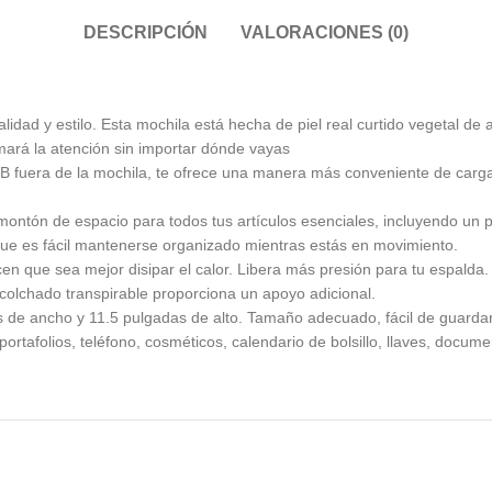
DESCRIPCIÓN
VALORACIONES (0)
idad y estilo. Esta mochila está hecha de piel real curtido vegetal de 
ará la atención sin importar dónde vayas
B fuera de la mochila, te ofrece una manera más conveniente de carga
ntón de espacio para todos tus artículos esenciales, incluyendo un portá
o que es fácil mantenerse organizado mientras estás en movimiento.
hacen que sea mejor disipar el calor. Libera más presión para tu espal
acolchado transpirable proporciona un apoyo adicional.
de ancho y 11.5 pulgadas de alto. Tamaño adecuado, fácil de guardar 
rtafolios, teléfono, cosméticos, calendario de bolsillo, llaves, docume