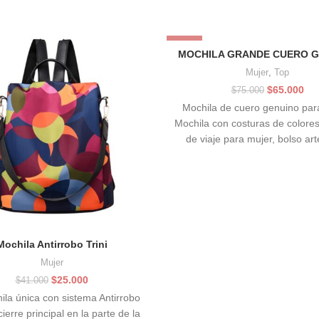
-13%
MOCHILA GRANDE CUERO G
Mujer
,
Top
El
El
$
65.000
$
75.000
precio
pre
Mochila de cuero genuino par
original
act
Mochila con costuras de colores
era:
es:
de viaje para mujer, bolso art
$75.000.
$65
mochila patchwork
Mochila Antirrobo Trini
Mujer
El
El
$
25.000
$
41.000
precio
precio
ila única con sistema Antirrobo
original
actual
 cierre principal en la parte de la
era:
es: