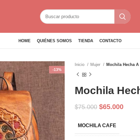
HOME
QUIÉNES SOMOS
TIENDA
CONTACTO
Inicio
Mujer
Mochila Hecha A
-13%
Mochila Hec
El
El
$
65.000
$
75.000
precio
preci
original
actua
MOCHILA CAFE
era:
es:
$75.000.
$65.0