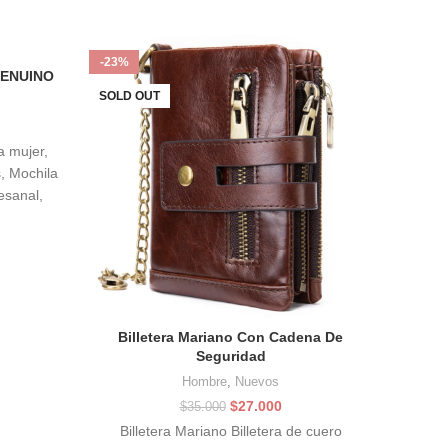
-23%
-20%
ENUINO
SOLD OUT
cio
a mujer,
ual
, Mochila
esanal,
.000.
Billetera Mariano Con Cadena De
Bols
Seguridad
Hombre
,
Nuevos
El
El
$
27.000
$
35.000
precio
precio
Billetera Mariano Billetera de cuero
D
original
actual