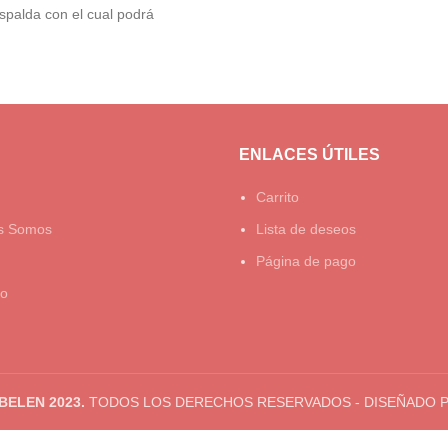
spalda con el cual podrá
$41.000.
$25.000.
ENLACES ÚTILES
Carrito
s Somos
Lista de deseos
Página de pago
to
BELEN 2023.
TODOS LOS DERECHOS RESERVADOS - DISEÑADO 