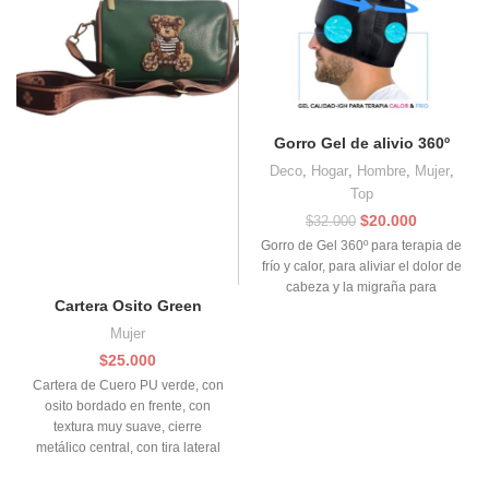
Gorro Gel de alivio 360º
Deco
,
Hogar
,
Hombre
,
Mujer
,
Top
El
El
$
20.000
$
32.000
precio
precio
Gorro de Gel 360º para terapia de
original
actual
frío y calor, para aliviar el dolor de
era:
es:
cabeza y la migraña para
$32.000.
$20.000.
Cartera Osito Green
Mujer
$
25.000
Cartera de Cuero PU verde, con
osito bordado en frente, con
textura muy suave, cierre
metálico central, con tira lateral