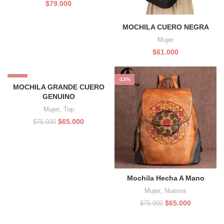
$
79.000
MOCHILA CUERO NEGRA
Mujer
$
61.000
-13%
-13%
MOCHILA GRANDE CUERO
GENUINO
Mujer
,
Top
El
El
$
65.000
$
75.000
precio
precio
original
actual
era:
es:
$75.000.
$65.000.
Mochila Hecha A Mano
Mujer
,
Nuevos
El
El
$
65.000
$
75.000
precio
precio
original
actual