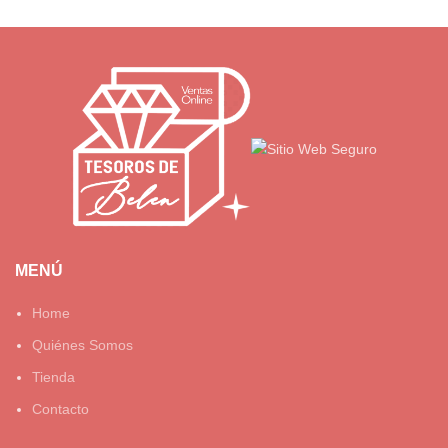
era:
es:
$75.000.
$65.000.
MENÚ
Home
Quiénes Somos
Tienda
Contacto