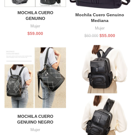
MOCHILA CUERO
Mochila Cuero Genuino
GENUINO
Mediana
Mujer
Mujer
$
59.000
El
El
$
55.000
$
60.000
precio
precio
original
actual
era:
es:
$60.000.
$55.000.
MOCHILA CUERO
GENUINO NEGRO
Mujer