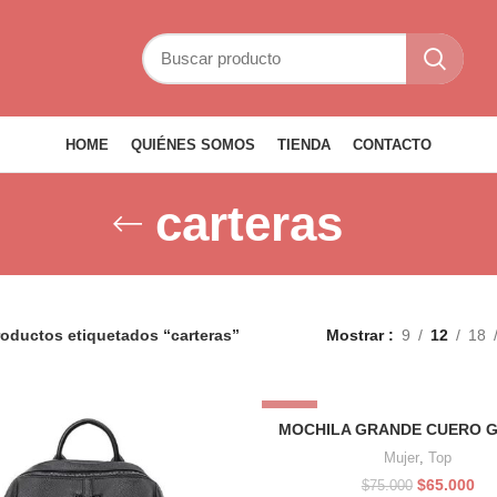
HOME
QUIÉNES SOMOS
TIENDA
CONTACTO
carteras
oductos etiquetados “carteras”
Mostrar
9
12
18
-13%
MOCHILA GRANDE CUERO 
Mujer
,
Top
El
El
$
65.000
$
75.000