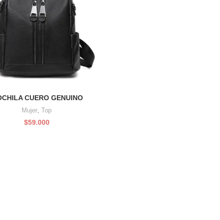
precio
pre
original
act
era:
es:
$75.000.
$65
CHILA CUERO GENUINO
Mujer
,
Top
$
59.000