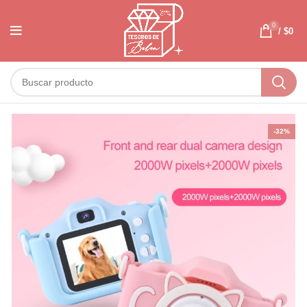
0
/
$
0
-32%