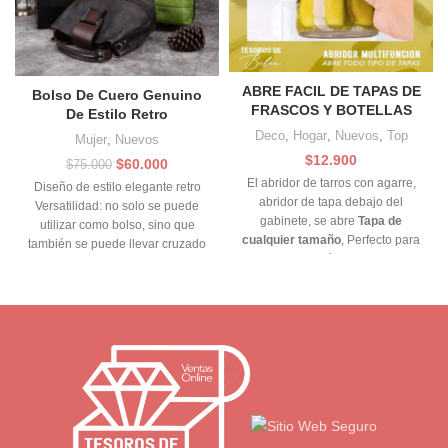
ABRE FACIL DE TAPAS DE
Bolso De Cuero Genuino
FRASCOS Y BOTELLAS
De Estilo Retro
Deco
,
Hogar
,
Nuevos
,
Top
Mujer
,
Nuevos
$
12.900
El
El
$
60.000
$
75.000
precio
precio
El abridor de tarros con agarre,
Diseño de estilo elegante retro
original
actual
abridor de tapa debajo del
Versatilidad: no solo se puede
era:
es:
gabinete, se abre
Tapa de
utilizar como bolso, sino que
$75.000.
$60.000.
cualquier tamaño
, Perfecto para
también se puede llevar cruzado
artritis, manos débiles y personas
mayores.