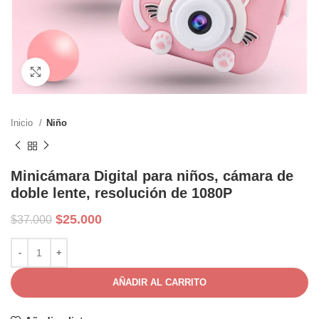
Ampliar
Inicio
Niño
Minicámara Digital para niños, cámara de
doble lente, resolución de 1080P
El
El
$
25.000
$
37.000
precio
precio
original
actual
era:
es:
$37.000.
$25.000.
AÑADIR AL CARRITO