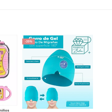
-35%
-29%
niños