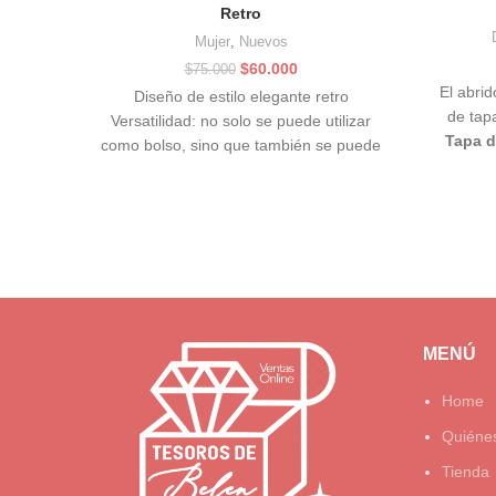
Retro
Mujer
,
Nuevos
El
El
$
60.000
$
75.000
precio
precio
El abrid
Diseño de estilo elegante retro
original
actual
de tap
Versatilidad: no solo se puede utilizar
era:
es:
Tapa d
como bolso, sino que también se puede
$75.000.
$60.000.
para art
llevar cruzado
MENÚ
Home
Quiéne
Tienda