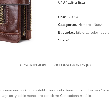
era:
es:
Añadir a lista
$35.000.
$27.0
SKU:
BCCCC
Categorías:
Hombre
,
Nuevos
Etiquetas:
biletera
,
color
,
cuer
Share:
DESCRIPCIÓN
VALORACIONES (0)
r su cuero envejecido, con doble cierre color bronce, remaches metálic
a tarjetas, y doble monedero con cierre Con cadena metálica.