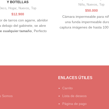
Y BOTELLAS
Niño
,
Nuevos
,
Top
Deco
,
Hogar
,
Nuevos
,
Top
$
50.000
$
12.900
Cámara impermeable para niñ
or de tarros con agarre, abridor
una funda impermeable dur
a debajo del gabinete, se abre
captura imágenes de hasta 100 
e cualquier tamaño
, Perfecto
el agua. Esta funda
ritis, manos débiles y personas
mayores.
ENLACES ÚTILES
Carrito
s Somos
Lista de deseos
Página de pago