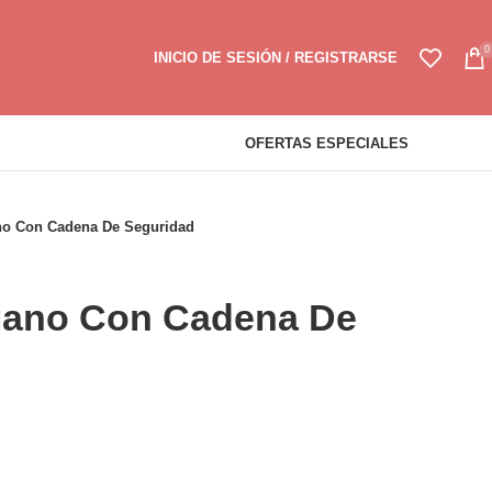
0
INICIO DE SESIÓN / REGISTRARSE
OFERTAS ESPECIALES
ano Con Cadena De Seguridad
riano Con Cadena De
o
l