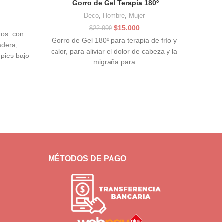
Gorro de Gel Terapia 180º
Deco
,
Hombre
,
Mujer
El
El
$
15.000
$
22.990
os: con
precio
precio
Gorro de Gel 180º para terapia de frío y
adera,
original
actual
calor, para aliviar el dolor de cabeza y la
era:
es:
pies bajo
migraña para
$22.990.
$15.000.
Carte
Patchw
dorada
MÉTODOS DE PAGO