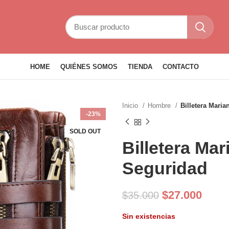
HOME
QUIÉNES SOMOS
TIENDA
CONTACTO
Inicio
Hombre
Billetera Mari
-23%
SOLD OUT
Billetera Ma
Seguridad
El
El
$
27.000
$
35.000
precio
preci
Sin existencias
original
actua