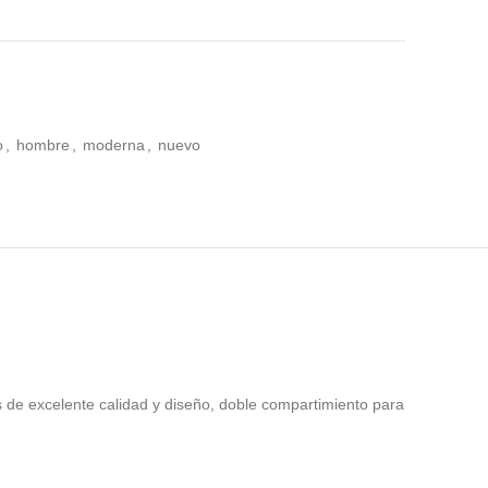
00.
o
,
hombre
,
moderna
,
nuevo
os de excelente calidad y diseño, doble compartimiento para