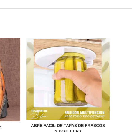
-23%
Cin
C
ABRE FACIL DE TAPAS DE FRASCOS
o
Y BOTELLAS