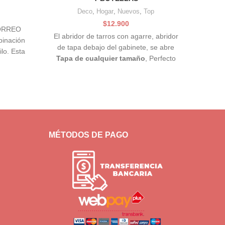
Deco
,
Hogar
,
Nuevos
,
Top
$
12.900
cio
CORREO
ual
El abridor de tarros con agarre, abridor
binación
de tapa debajo del gabinete, se abre
ilo. Esta
.000.
Tapa de cualquier tamaño
, Perfecto
para artritis, manos débiles y personas
mayores.
MÉTODOS DE PAGO