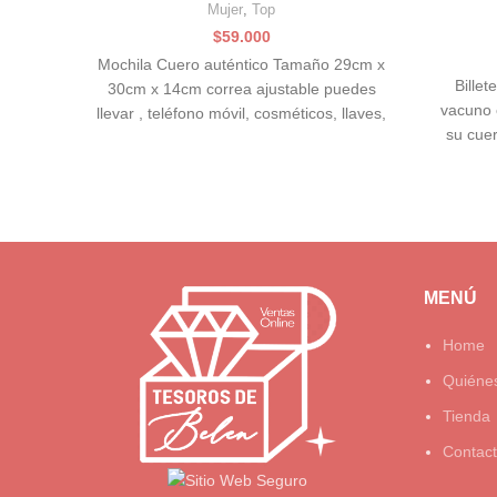
Mujer
,
Top
$
59.000
Mochila Cuero auténtico Tamaño 29cm x
Billet
30cm x 14cm correa ajustable puedes
vacuno c
llevar , teléfono móvil, cosméticos, llaves,
su cuer
pañuelos, etc.
MENÚ
Home
Quiéne
Tienda
Contac