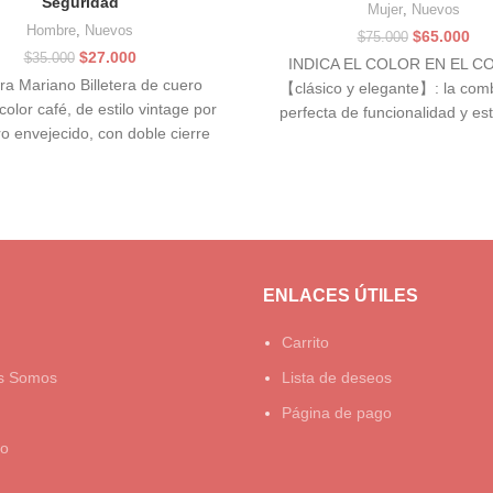
Seguridad
Mujer
,
Nuevos
Hombre
,
Nuevos
El
El
$
65.000
$
75.000
precio
pre
El
El
$
27.000
$
35.000
INDICA EL COLOR EN EL 
original
act
precio
precio
era Mariano Billetera de cuero
【clásico y elegante】: la com
era:
es:
original
actual
olor café, de estilo vintage por
perfecta de funcionalidad y est
$75.000.
$65
era:
es:
o envejecido, con doble cierre
$35.000.
$27.000.
mochila está hecha
color bronce,
ENLACES ÚTILES
Carrito
s Somos
Lista de deseos
Página de pago
to