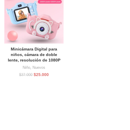
Minicámara Digital para
niños, cámara de doble
lente, resolución de 1080P
Niño
,
Nuevos
El
El
$
25.000
$
37.000
precio
precio
original
actual
era:
es:
$37.000.
$25.000.