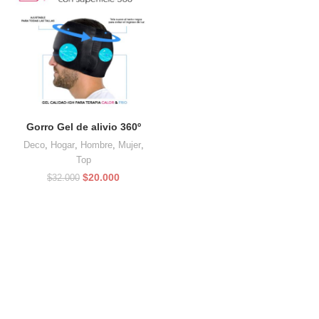
Gorro Gel de alivio 360º
Deco
,
Hogar
,
Hombre
,
Mujer
,
Top
El
El
$
20.000
$
32.000
precio
precio
original
actual
era:
es:
$32.000.
$20.000.