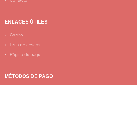
ENLACES ÚTILES
Carrito
Lista de deseos
Página de pago
MÉTODOS DE PAGO
© TESOROS DE BELEN 2023.
TODOS LOS DERECHOS
RESERVADOS - DISEÑADO POR
WARLICODE