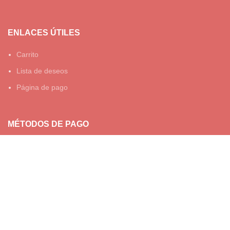
ENLACES ÚTILES
Carrito
Lista de deseos
Página de pago
MÉTODOS DE PAGO
© TESOROS DE BELEN 2023.
TODOS LOS DERECHOS
RESERVADOS - DISEÑADO POR
WARLICODE