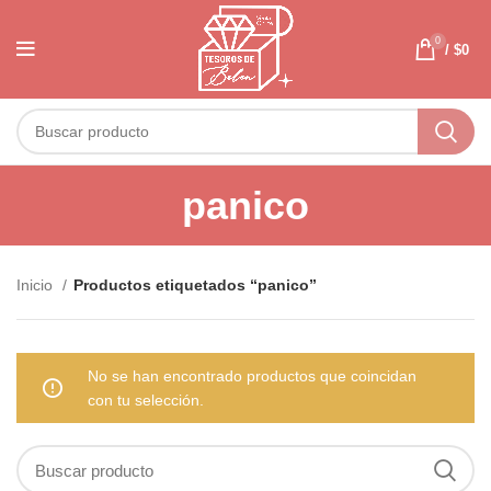
0
/
$
0
panico
Inicio
Productos etiquetados “panico”
No se han encontrado productos que coincidan
con tu selección.