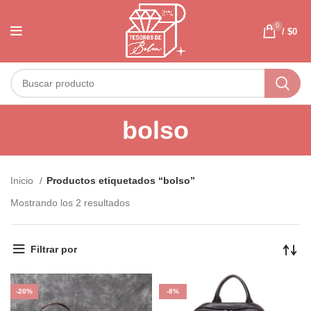
0
/
$
0
bolso
Inicio
Productos etiquetados “bolso”
Mostrando los 2 resultados
Filtrar por
-20%
-8%