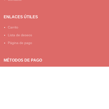
ENLACES ÚTILES
Carrito
Lista de deseos
Página de pago
MÉTODOS DE PAGO
© TESOROS DE BELEN 2023.
TODOS LOS DERECHOS
RESERVADOS - DISEÑADO POR
WARLICODE