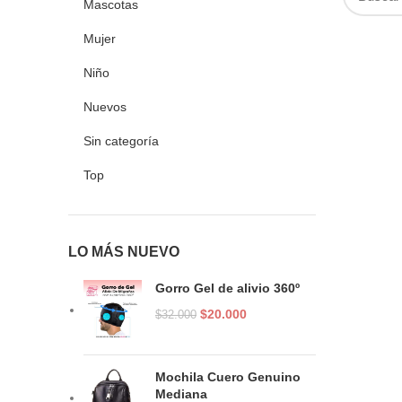
Mascotas
Mujer
Niño
Nuevos
Sin categoría
Top
LO MÁS NUEVO
Gorro Gel de alivio 360º
El
El
$
20.000
$
32.000
precio
precio
original
actual
era:
es:
Mochila Cuero Genuino
$32.000.
$20.000.
Mediana