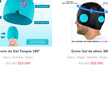
rro de Gel Terapia 180º
Gorro Gel de alivio 36
Deco
,
Hombre
,
Mujer
Deco
,
Hogar
,
Hombre
,
Mujer
El
El
El
El
$
15.000
$
20.000
$
22.990
$
32.000
precio
precio
precio
pre
original
actual
original
act
era:
es:
era:
es:
$22.990.
$15.000.
$32.000.
$20